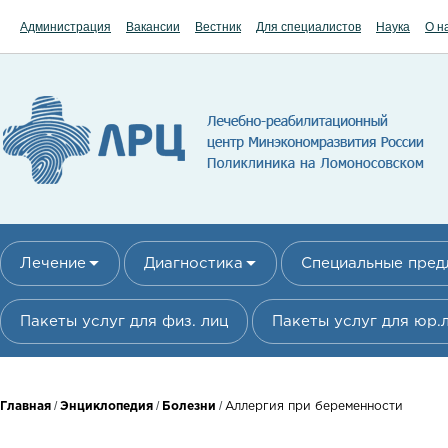
Перейти к основному содержанию
Администрация
Вакансии
Вестник
Для специалистов
Наука
О н
Лечение
Диагностика
Специальные пре
Пакеты услуг для физ. лиц
Пакеты услуг для юр.
Вы здесь
/
/
/
Главная
Энциклопедия
Болезни
Аллергия при беременности