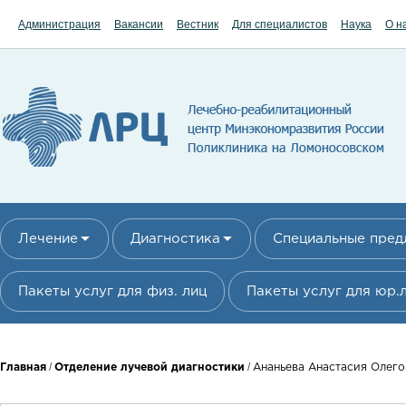
Перейти к основному содержанию
Администрация
Вакансии
Вестник
Для специалистов
Наука
О н
Лечение
Диагностика
Специальные пре
Пакеты услуг для физ. лиц
Пакеты услуг для юр.
Вы здесь
/
/
Главная
Отделение лучевой диагностики
Ананьева Анастасия Олего