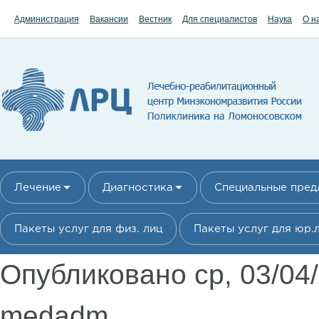
Перейти к основному содержанию
Администрация
Вакансии
Вестник
Для специалистов
Наука
О н
Лечение
Диагностика
Специальные пре
Пакеты услуг для физ. лиц
Пакеты услуг для юр.
Опубликовано ср, 03/04
medadm