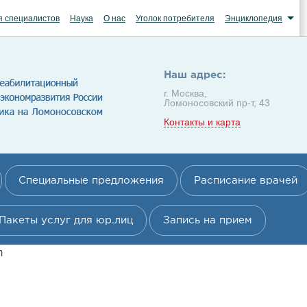
я специалистов
Наука
О нас
Уголок потребителя
Энциклопедия
Наш адрес:
г. Москва,
Ломоносовский пр-т, 43
Контакты и карта
Специальные предложения
Расписание врачей
Пакеты услуг для юр.лиц
Запись на прием
m