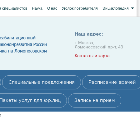
я специалистов
Наука
О нас
Уголок потребителя
Энциклопедия
Наш адрес:
г. Москва,
Ломоносовский пр-т, 43
Контакты и карта
Специальные предложения
Расписание врачей
Пакеты услуг для юр.лиц
Запись на прием
m