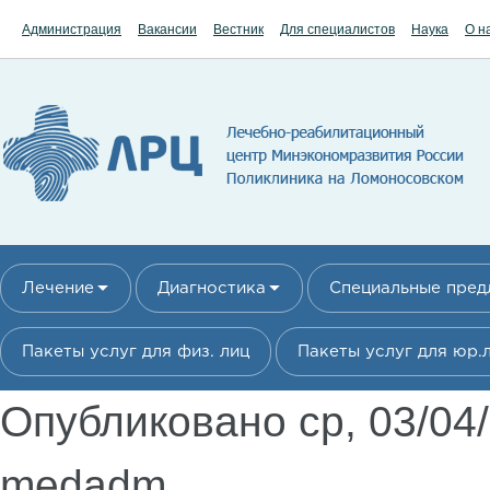
Перейти к основному содержанию
Администрация
Вакансии
Вестник
Для специалистов
Наука
О н
Лечение
Диагностика
Специальные пре
Пакеты услуг для физ. лиц
Пакеты услуг для юр.
Опубликовано ср, 03/04
medadm