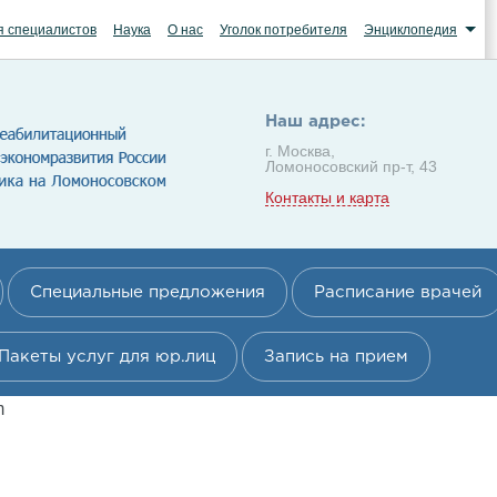
я специалистов
Наука
О нас
Уголок потребителя
Энциклопедия
Наш адрес:
г. Москва,
Ломоносовский пр-т, 43
Контакты и карта
Специальные предложения
Расписание врачей
Пакеты услуг для юр.лиц
Запись на прием
m