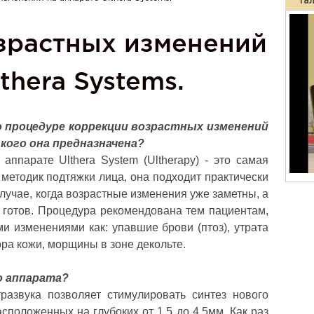
Га
зрастных изменений
thera Systems.
о процедуре коррекции возрастных изменений
я кого она предназначена?
аппарате Ulthera System (Ultherapy) - это самая
методик подтяжки лица, она подходит практически
лучае, когда возрастные изменения уже заметны, а
е готов. Процедура рекомендована тем пациентам,
ми изменениями как: упавшие брови (птоз), утрата
ора кожи, морщины в зоне декольте.
о аппарата?
развука позволяет стимулировать синтез нового
асположенных на глубоких от 1,5 до 4,5мм. Как раз