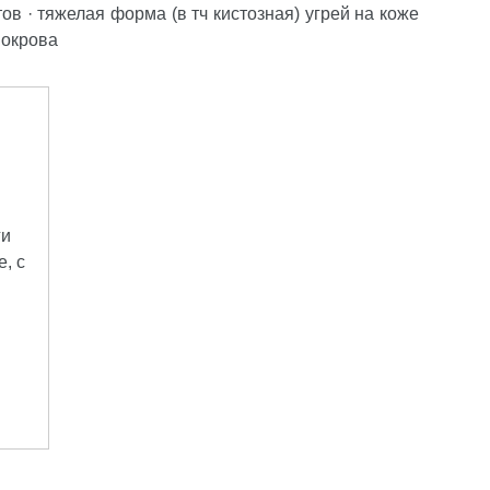
ов · тяжелая форма (в тч кистозная) угрей на коже
покрова
ги
, с