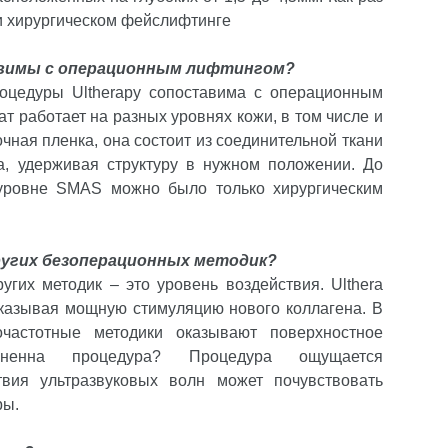
и хирургическом фейслифтинге
авимы с операционным лифтингом?
оцедуры Ultherapy сопоставима с операционным
ат работает на разных уровнях кожи, в том числе и
очная пленка, она состоит из соединительной ткани
а, удерживая структуру в нужном положении. До
 уровне SMAS можно было только хирургическим
ругих безоперационных методик?
ругих методик – это уровень воздействия. Ulthera
 оказывая мощную стимуляцию нового коллагена. В
частотные методики оказывают поверхностное
езненна процедура? Процедура ощущается
твия ультразвуковых волн может почувствовать
ры.