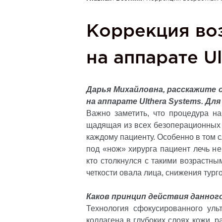
Вы здесь
Коррекция во
на аппарате Ul
Дарья Михайловна, расскажите 
на аппарате Ulthera Systems. Дл
Важно заметить, что процедура на 
щадящая из всех безоперационных 
каждому пациенту. Особенно в том с
под «нож» хирурга пациент лечь н
кто столкнулся с такими возрастны
четкости овала лица, снижения тург
Каков принцип действия данног
Технология сфокусированного ульт
коллагена в глубоких слоях кожи, р