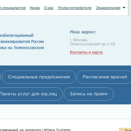
я специалистов
Наука
О нас
Уголок потребителя
Энциклопедия
Наш адрес:
г. Москва,
Ломоносовский пр-т, 43
Контакты и карта
Специальные предложения
Расписание врачей
Пакеты услуг для юр.лиц
Запись на прием
зменений на аппарате Ulthera Systems.