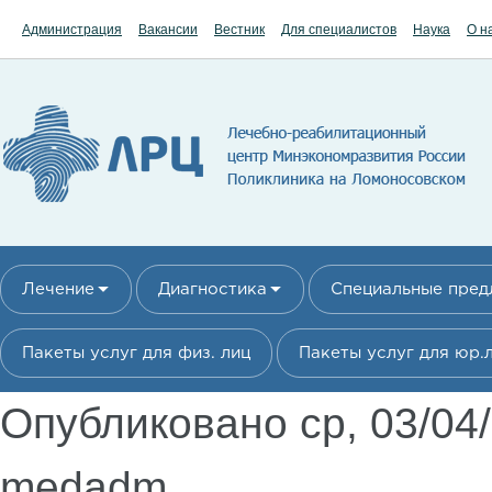
Перейти к основному содержанию
Администрация
Вакансии
Вестник
Для специалистов
Наука
О н
Лечение
Диагностика
Специальные пре
Пакеты услуг для физ. лиц
Пакеты услуг для юр.
Опубликовано ср, 03/04
medadm