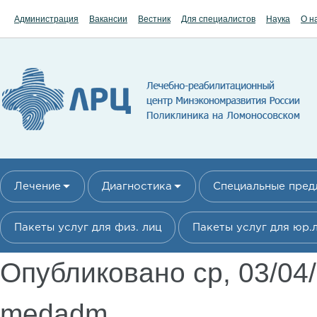
Перейти к основному содержанию
Администрация
Вакансии
Вестник
Для специалистов
Наука
О н
Лечение
Диагностика
Специальные пре
Пакеты услуг для физ. лиц
Пакеты услуг для юр.
Опубликовано ср, 03/04
medadm