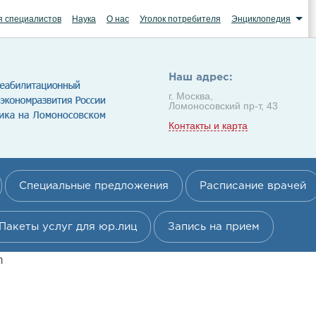
я специалистов
Наука
О нас
Уголок потребителя
Энциклопедия
Наш адрес:
г. Москва,
Ломоносовский пр-т, 43
Контакты и карта
Специальные предложения
Расписание врачей
Пакеты услуг для юр.лиц
Запись на прием
m