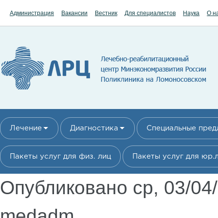
Перейти к основному содержанию
Администрация
Вакансии
Вестник
Для специалистов
Наука
О н
Лечение
Диагностика
Специальные пре
Пакеты услуг для физ. лиц
Пакеты услуг для юр.
Опубликовано ср, 03/04
medadm