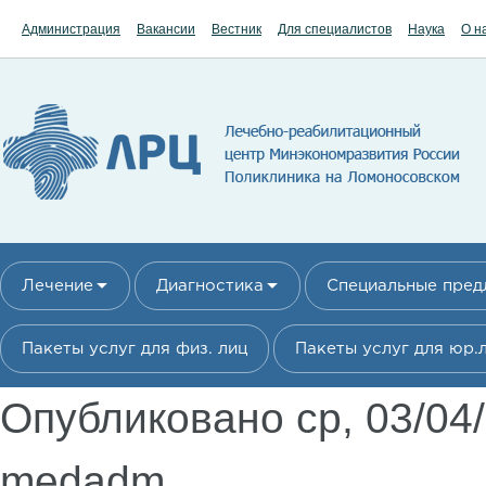
Перейти к основному содержанию
Администрация
Вакансии
Вестник
Для специалистов
Наука
О н
Лечение
Диагностика
Специальные пре
Пакеты услуг для физ. лиц
Пакеты услуг для юр.
Опубликовано ср, 03/04
medadm