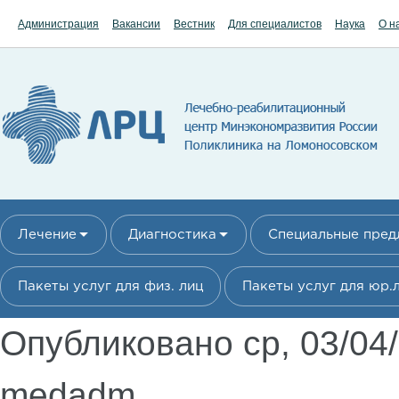
Перейти к основному содержанию
Администрация
Вакансии
Вестник
Для специалистов
Наука
О н
Лечение
Диагностика
Специальные пре
Пакеты услуг для физ. лиц
Пакеты услуг для юр.
Опубликовано ср, 03/04
medadm