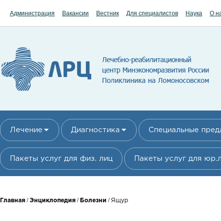
Перейти к основному содержанию
Администрация
Вакансии
Вестник
Для специалистов
Наука
О н
Лечение
Диагностика
Специальные пре
Пакеты услуг для физ. лиц
Пакеты услуг для юр.
Вы здесь
/
/
/
Главная
Энциклопедия
Болезни
Ящур