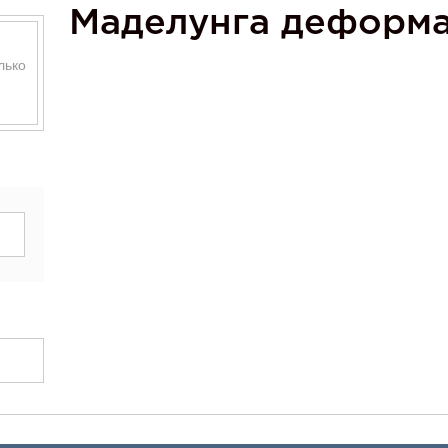
Маделунга деформ
лько