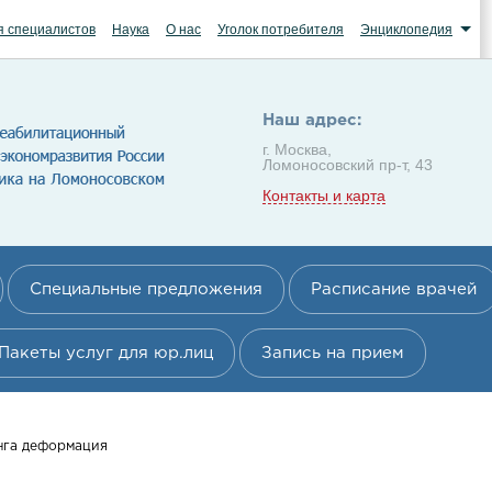
я специалистов
Наука
О нас
Уголок потребителя
Энциклопедия
Наш адрес:
г. Москва,
Ломоносовский пр-т, 43
Контакты и карта
Специальные предложения
Расписание врачей
Пакеты услуг для юр.лиц
Запись на прием
нга деформация