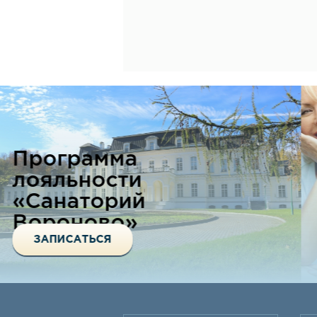
V-Lase - это новая
неинвазивная
лазерная технология
ЗАПИСАТЬСЯ