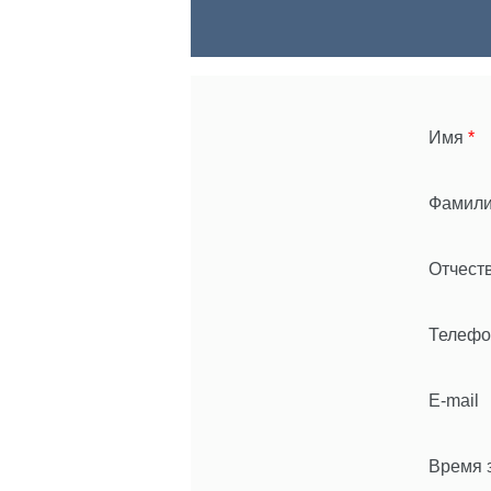
Имя
*
Фамил
Отчест
Телеф
E-mail
Время 