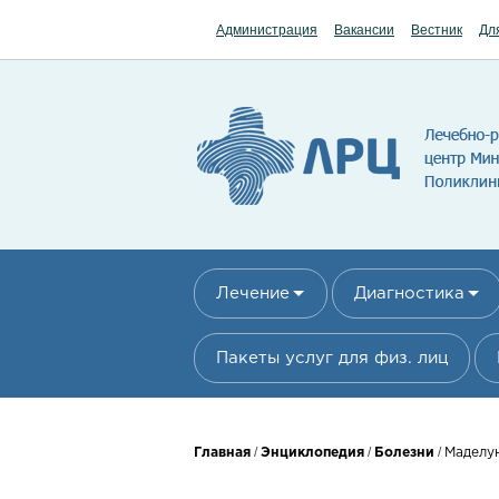
Перейти к основному содержанию
Администрация
Вакансии
Вестник
Дл
Лечение
Диагностика
Пакеты услуг для физ. лиц
Вы здесь
/
/
/
Главная
Энциклопедия
Болезни
Маделу