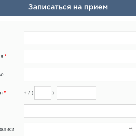
Записаться на прием
ия
*
во
он
*
+ 7 (
)
записи