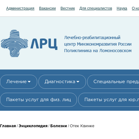
Перейти к основному содержанию
Администрация
Вакансии
Вестник
Для специалистов
Наука
О н
Лечение
Диагностика
Специальные пре
Пакеты услуг для физ. лиц
Пакеты услуг для юр.
Вы здесь
/
/
/
Главная
Энциклопедия
Болезни
Отек Квинке