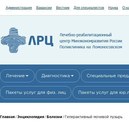
Перейти к основному содержанию
Администрация
Вакансии
Вестник
Для специалистов
Наука
О н
Лечение
Диагностика
Специальные пре
Пакеты услуг для физ. лиц
Пакеты услуг для юр.
Вы здесь
/
/
/
Главная
Энциклопедия
Болезни
Гиперактивный мочевой пузырь