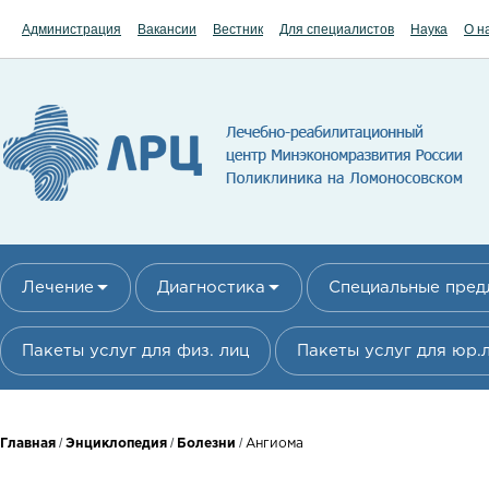
Перейти к основному содержанию
Администрация
Вакансии
Вестник
Для специалистов
Наука
О н
Лечение
Диагностика
Специальные пре
Пакеты услуг для физ. лиц
Пакеты услуг для юр.
Вы здесь
/
/
/
Главная
Энциклопедия
Болезни
Ангиома