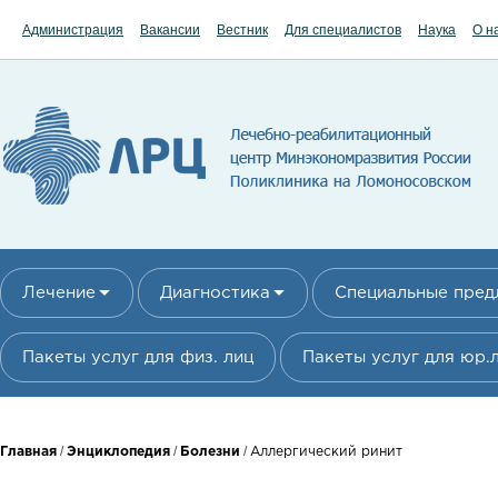
Перейти к основному содержанию
Администрация
Вакансии
Вестник
Для специалистов
Наука
О н
Лечение
Диагностика
Специальные пре
Пакеты услуг для физ. лиц
Пакеты услуг для юр.
Вы здесь
/
/
/
Главная
Энциклопедия
Болезни
Аллергический ринит