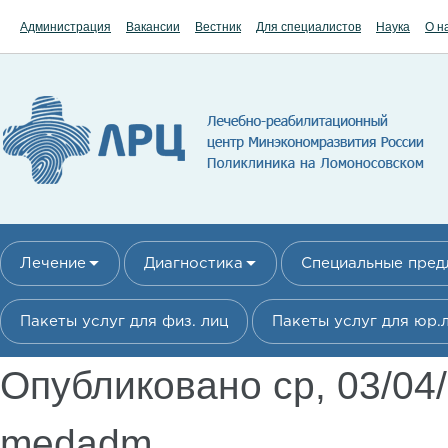
Перейти к основному содержанию
Администрация
Вакансии
Вестник
Для специалистов
Наука
О н
Лечение
Диагностика
Специальные пре
Пакеты услуг для физ. лиц
Пакеты услуг для юр.
Опубликовано ср, 03/04
medadm