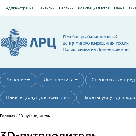
Перейти к основному содержанию
Администрация
Вакансии
Вестник
Для специалистов
Наука
О н
Лечение
Диагностика
Специальные пре
Пакеты услуг для физ. лиц
Пакеты услуг для юр.
/
Главная
3D-путеводитель
Вы здесь